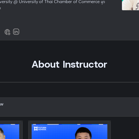
e University @ University of Thai Chamber of Commerce မှာ
။
About Instructor
aw